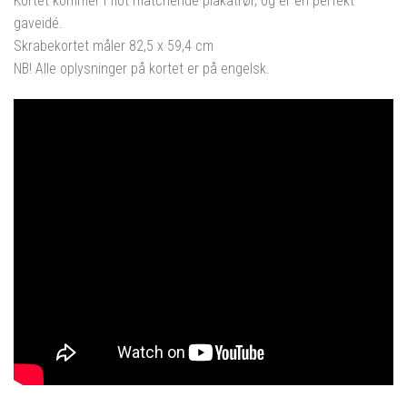
Kortet kommer i flot matchende plakatrør, og er en perfekt
gaveidé.
Skrabekortet måler 82,5 x 59,4 cm
NB! Alle oplysninger på kortet er på engelsk.