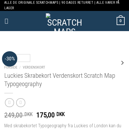
ALLE DE ORIGINALE SCRATCHMAPS | 90 DAGES RETURRET | ALLE VARER PÅ
Skip
LAGER
to
content
0
-30%
FORSIDE
/
VERDENSKORT
Luckies Skrabekort Verdenskort Scratch Map
Typogeography
249,00
DKK
175,00
DKK
Med skrabekortet Typogeography fra Luckies of London kan du