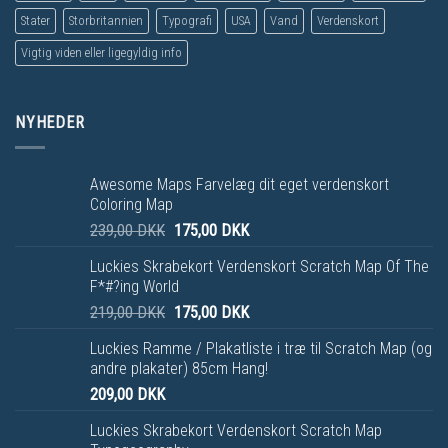
Stater
Storbritannien
Typografi
USA
Vand
Verdenskort
Vigtig viden eller ligegyldig info
NYHEDER
Awesome Maps Farvelæg dit eget verdenskort
Coloring Map
239,00
DKK
175,00
DKK
Luckies Skrabekort Verdenskort Scratch Map Of The
F*#?ing World
219,00
DKK
175,00
DKK
Luckies Ramme / Plakatliste i træ til Scratch Map (og
andre plakater) 85cm Hang!
209,00
DKK
Luckies Skrabekort Verdenskort Scratch Map