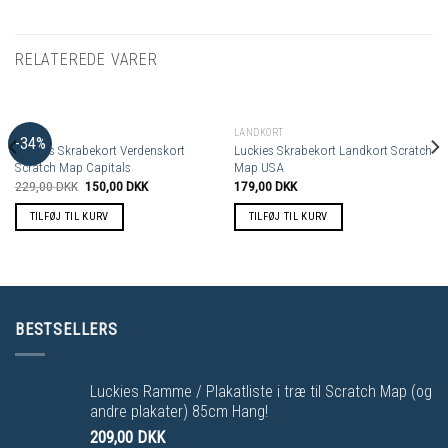
RELATEREDE VARER
TILBUD
LANDKORT
-34%
Luckies Skrabekort Verdenskort
Luckies Skrabekort Landkort Scratch
Scratch Map Capitals
Map USA
229,00
DKK
150,00
DKK
179,00
DKK
TILFØJ TIL KURV
TILFØJ TIL KURV
BESTSELLERS
Luckies Ramme / Plakatliste i træ til Scratch Map (og
andre plakater) 85cm Hang!
209,00
DKK