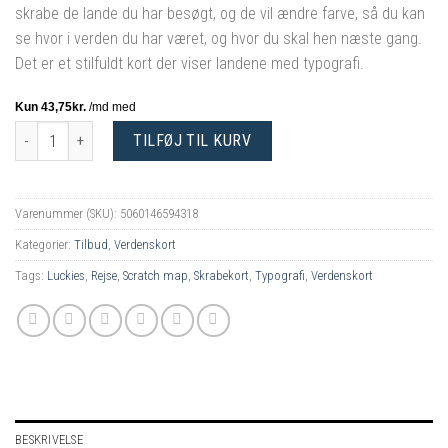
skrabe de lande du har besøgt, og de vil ændre farve, så du kan
se hvor i verden du har været, og hvor du skal hen næste gang.
Det er et stilfuldt kort der viser landene med typografi.
Luckies Skrabekort Verdenskort Scratch Map Typogeography antal
TILFØJ TIL KURV
Varenummer (SKU):
5060146594318
Kategorier:
Tilbud
,
Verdenskort
Tags:
Luckies
,
Rejse
,
Scratch map
,
Skrabekort
,
Typografi
,
Verdenskort
BESKRIVELSE