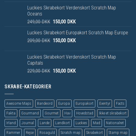
Luckies Skrabekort Verdenskort Scratch Map
Oceans
249,00
DKK
150,00
DKK
Luckies Skrabekort Europakort Scratch Map Europe
209,00
DKK
150,00
DKK
Luckies Skrabekort Verdenskort Scratch Map
Capitals
229,00
DKK
150,00
DKK
SKRABE-KATEGORIER
Awesome Maps
Bandeord
Europa
Europakort
Eventyr
Facts
Fakta
Gourmand
Gourmet
Hav
Hovedstad
Ikke et skrabekort
Irland
Journal
Lande
Landkort
Luckies
Mad
Nationalret
Rammer
Rejse
Rosaguld
Scratch map
Skrabekort
Stamp map