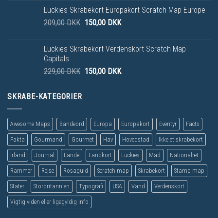
Luckies Skrabekort Europakort Scratch Map Europe
209,00
DKK
150,00
DKK
Luckies Skrabekort Verdenskort Scratch Map
Capitals
229,00
DKK
150,00
DKK
SKRABE-KATEGORIER
Awesome Maps
Bandeord
Europa
Europakort
Eventyr
Facts
Fakta
Gourmand
Gourmet
Hav
Hovedstad
Ikke et skrabekort
Irland
Journal
Lande
Landkort
Luckies
Mad
Nationalret
Rammer
Rejse
Rosaguld
Scratch map
Skrabekort
Stamp map
Stater
Storbritannien
Typografi
USA
Vand
Verdenskort
Vigtig viden eller ligegyldig info