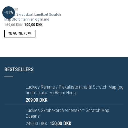
LANDKORT
-41%
Luckies Skrabekort Landkort Scratch
Map Storbritannien og Irland
169,00
DKK
100,00
DKK
TILFØJ TIL KURV
BESTSELLERS
Luckies Ramme / Plakatliste i træ til Scratch Map (og
andre plakater) 85cm Hang!
209,00
DKK
Luckies Skrabekort Verdenskort Scratch Map
Oceans
249,00
DKK
150,00
DKK