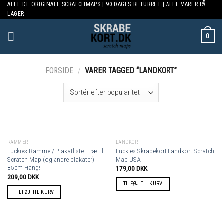
ALLE DE ORIGINALE SCRATCHMAPS | 90 DAGES RETURRET | ALLE VARER PÅ
Skip
LAGER
to
content
0
FORSIDE
/
VARER TAGGED “LANDKORT”
RAMMER
LANDKORT
Luckies Ramme / Plakatliste i træ til
Luckies Skrabekort Landkort Scratch
Scratch Map (og andre plakater)
Map USA
85cm Hang!
179,00
DKK
209,00
DKK
TILFØJ TIL KURV
TILFØJ TIL KURV