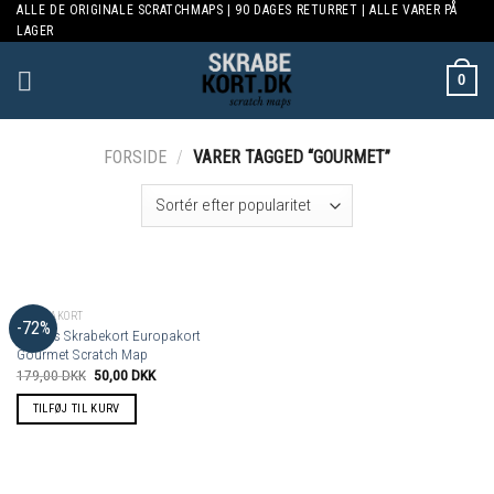
ALLE DE ORIGINALE SCRATCHMAPS | 90 DAGES RETURRET | ALLE VARER PÅ
Skip
LAGER
to
content
0
FORSIDE
/
VARER TAGGED “GOURMET”
EUROPAKORT
-72%
Luckies Skrabekort Europakort
Gourmet Scratch Map
179,00
DKK
50,00
DKK
TILFØJ TIL KURV