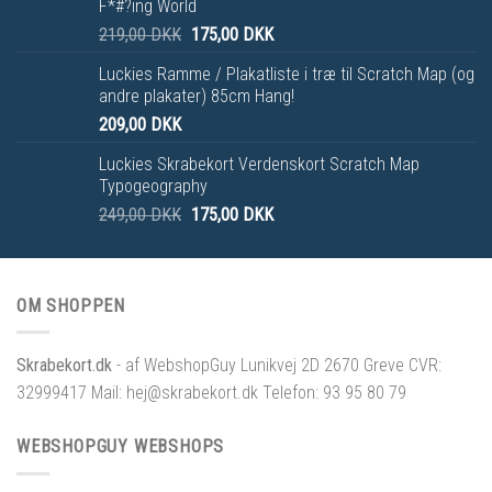
F*#?ing World
219,00
DKK
175,00
DKK
Luckies Ramme / Plakatliste i træ til Scratch Map (og
andre plakater) 85cm Hang!
209,00
DKK
Luckies Skrabekort Verdenskort Scratch Map
Typogeography
249,00
DKK
175,00
DKK
OM SHOPPEN
Skrabekort.dk
- af WebshopGuy Lunikvej 2D 2670 Greve CVR:
32999417 Mail: hej@skrabekort.dk Telefon: 93 95 80 79
WEBSHOPGUY WEBSHOPS