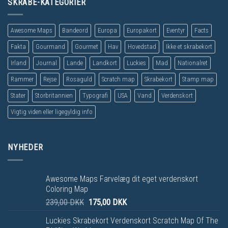
SKRABE-KATEGORIER
Awesome Maps
Bandeord
Europa
Europakort
Eventyr
Facts
Fakta
Gourmand
Gourmet
Hav
Hovedstad
Ikke et skrabekort
Irland
Journal
Lande
Landkort
Luckies
Mad
Nationalret
Rammer
Rejse
Rosaguld
Scratch map
Skrabekort
Stamp map
Stater
Storbritannien
Typografi
USA
Vand
Verdenskort
Vigtig viden eller ligegyldig info
NYHEDER
Awesome Maps Farvelæg dit eget verdenskort
Coloring Map
239,00
DKK
175,00
DKK
Luckies Skrabekort Verdenskort Scratch Map Of The